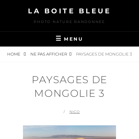
Skip
LA BOITE BLEUE
to
content
PHOTO NATURE RANDONNÉE
MENU
HOME
NE PAS AFFICHER
PAYSAGES DE MONGOLIE 3
PAYSAGES DE
MONGOLIE 3
POSTED
BY
NICO
ON