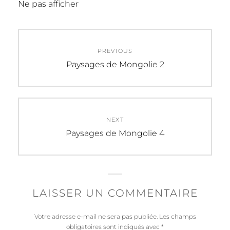
Ne pas afficher
Navigation
PREVIOUS
de
Previous
Paysages de Mongolie 2
post:
l’article
NEXT
Next
Paysages de Mongolie 4
post:
LAISSER UN COMMENTAIRE
Votre adresse e-mail ne sera pas publiée.
Les champs
obligatoires sont indiqués avec
*