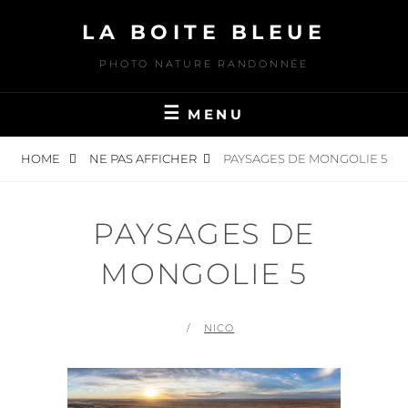
Skip
LA BOITE BLEUE
to
content
PHOTO NATURE RANDONNÉE
MENU
HOME
NE PAS AFFICHER
PAYSAGES DE MONGOLIE 5
PAYSAGES DE
MONGOLIE 5
POSTED
BY
NICO
ON