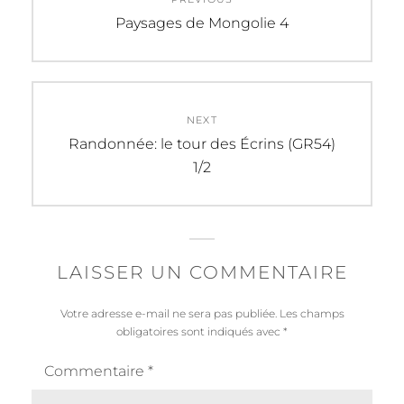
de
Previous
Paysages de Mongolie 4
post:
l’article
NEXT
Next
Randonnée: le tour des Écrins (GR54)
post:
1/2
LAISSER UN COMMENTAIRE
Votre adresse e-mail ne sera pas publiée.
Les champs
obligatoires sont indiqués avec
*
Commentaire
*