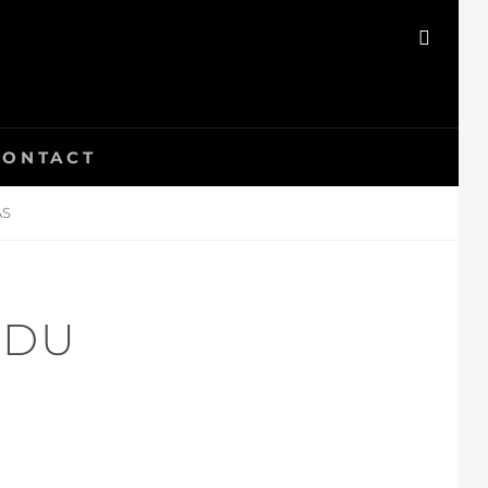
SEAR
CONTACT
AS
 DU