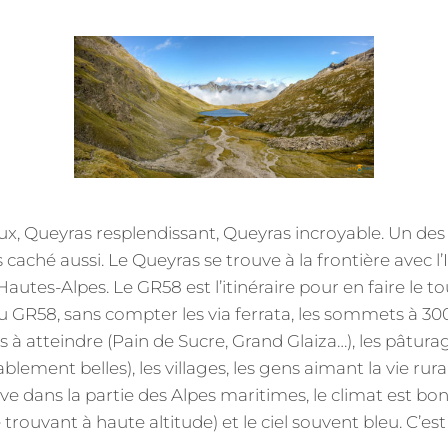
ON
, Queyras resplendissant, Queyras incroyable. Un des 
 caché aussi. Le Queyras se trouve à la frontière avec l’It
tes-Alpes. Le GR58 est l’itinéraire pour en faire le tou
u GR58, sans compter les via ferrata, les sommets à 3
s à atteindre (Pain de Sucre, Grand Glaiza…), les pâturag
blement belles), les villages, les gens aimant la vie rura
ve dans la partie des Alpes maritimes, le climat est bo
 trouvant à haute altitude) et le ciel souvent bleu. C’est