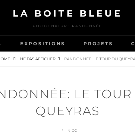
LA BOITE BLEUE
PHOTO NATURE RANDONNÉE
L
EXPOSITIONS
PROJETS
HOME
NE PAS AFFICHER
RANDONNÉE: LE TOUR DU QUEYR
NDONNÉE: LE TOUR
QUEYRAS
POSTED
BY
NICO