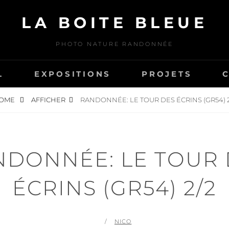
LA BOITE BLEUE
PHOTO NATURE RANDONNÉE
L
EXPOSITIONS
PROJETS
OME
AFFICHER
RANDONNÉE: LE TOUR DES ÉCRINS (GR54) 2
NDONNÉE: LE TOUR 
ÉCRINS (GR54) 2/2
POSTED
BY
NICO