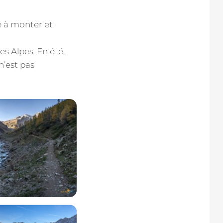
é à monter et
s Alpes. En été,
n’est pas