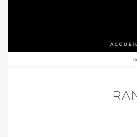
Skip
to
content
ACCUEI
H
RA