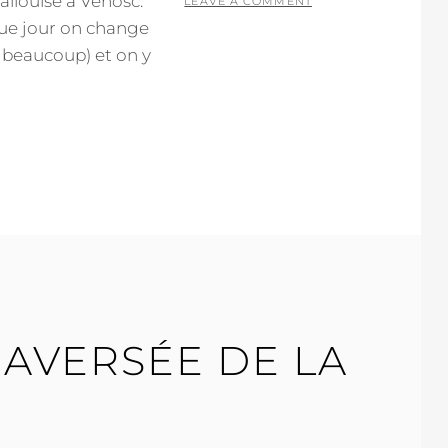
allouise à Vénosc.
ON
LEAVE A COMMENT
que jour on change
 beaucoup) et on y
AVERSÉE DE LA