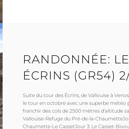
VALLÉE
DE
LA
CLARÉE.
RANDONNÉE: LE
ÉCRINS (GR54) 2
Suite du tour des Écrins, de Vallouise à Ven
le tour en octobre avec une superbe météo
franchir des cols de 2500 mètres d’altitude sa
Vallouise-Refuge du Pré-de-la-ChaumetteJour
Chaumette-Le CassetJour 3: Le Casset-Bivoua