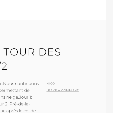
 TOUR DES
/2
osc.Nous continuons
POSTED
BY
NICO
 permettant de
ON
LEAVE A COMMENT
ns neige.Jour 1:
 2: Pré-de-la-
c après le col de