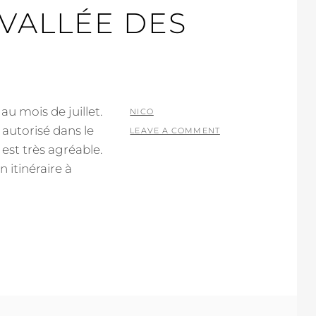
VALLÉE DES
u mois de juillet.
POSTED
BY
NICO
 autorisé dans le
ON
LEAVE A COMMENT
est très agréable.
 itinéraire à