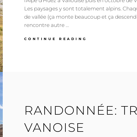
l’Alpe d’Huez à Vallouise puis en octobre de V
Les paysages y sont totalement alpins. Cha
de vallée (ça monte beaucoup et ça descend
rencontre autre …
RANDONNÉE:
CONTINUE READING
LE
TOUR
DES
ÉCRINS
(GR54)
1/2
RANDONNÉE: TR
VANOISE