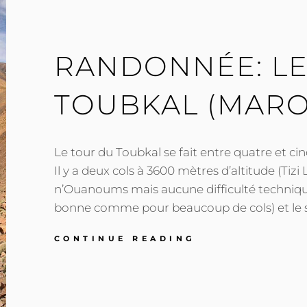
MERVEILLES
RANDONNÉE: LE
TOUBKAL (MAROC
Le tour du Toubkal se fait entre quatre et cinq
Il y a deux cols à 3600 mètres d’altitude (Tizi 
n’Ouanoums mais aucune difficulté technique
bonne comme pour beaucoup de cols) et le s
RANDONNÉE:
CONTINUE READING
LE
TOUR
DU
TOUBKAL
(MAROC