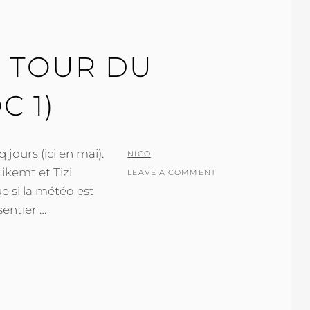
 TOUR DU
 1)
 jours (ici en mai).
POSTED
BY
NICO
Likemt et Tizi
ON
LEAVE A COMMENT
 si la météo est
entier …