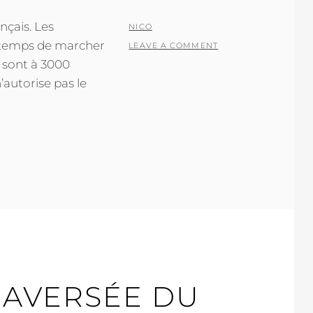
nçais. Les
POSTED
BY
NICO
e temps de marcher
ON
LEAVE A COMMENT
s sont à 3000
’autorise pas le
RAVERSÉE DU