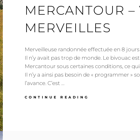
MERCANTOUR – 
MERVEILLES
Merveilleuse randonnée effectuée en 8 jours a
Il n’y avait pas trop de monde. Le bivouac est
Mercantour sous certaines conditions, ce qui 
Il n’y a ainsi pas besoin de « programmer » son
l’avance. C’est …
RANDONNÉE:
CONTINUE READING
TRAVERSÉE
DU
MERCANTOUR
–
VALLÉE
DES