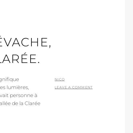
ÉVACHE,
LARÉE.
gnifique
POSTED
BY
NICO
es lumières,
ON
LEAVE A COMMENT
 avait personne à
llée de la Clarée