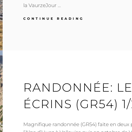
la VaurzeJour …
RANDONNÉE:
CONTINUE READING
LE
TOUR
DES
ÉCRINS
(GR54)
2/2
RANDONNÉE: LE
ÉCRINS (GR54) 1/
Magnifique randonnée (GR54) faite en deux p