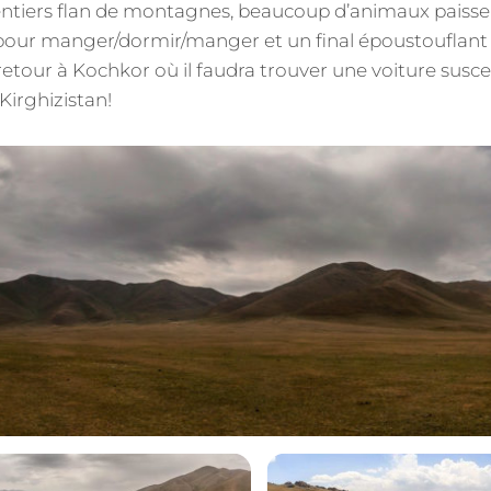
tiers flan de montagnes, beaucoup d’animaux paissen
 pour manger/dormir/manger et un final époustouflant 
 retour à Kochkor où il faudra trouver une voiture susc
Kirghizistan!