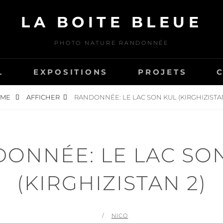
LA BOITE BLEUE
PHOTO NATURE RANDONNÉE
L
EXPOSITIONS
PROJETS
OME
AFFICHER
RANDONNÉE: LE LAC SON KUL (KIRGHIZISTAN
ONNÉE: LE LAC SO
(KIRGHIZISTAN 2)
POSTED
BY
NICO