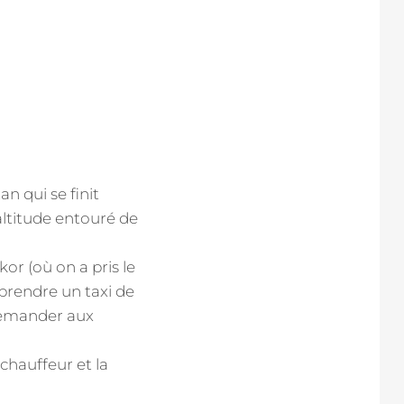
n qui se finit
ltitude entouré de
or (où on a pris le
 prendre un taxi de
demander aux
 chauffeur et la